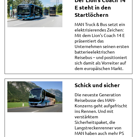
E steht in den
Startlöchern
MAN Truck & Bus setzt ein
elektrisierendes Zeichen:
Mit dem Lion’s Coach 14 E
präsentiert das
Unternehmen seinen ersten
batterieelektrischen
Reisebus – und positioniert
sich damit als Vorreiter auf
dem europäischen Markt.
Schick und sicher
Die neueste Generation
Reisebusse des MAN-
Konzerns geht aufgefrischt
ins Rennen. Und mit
verstärktem
Sicherheitspaket, die
Langstreckenrenner von
MAN haben auch mehr PS