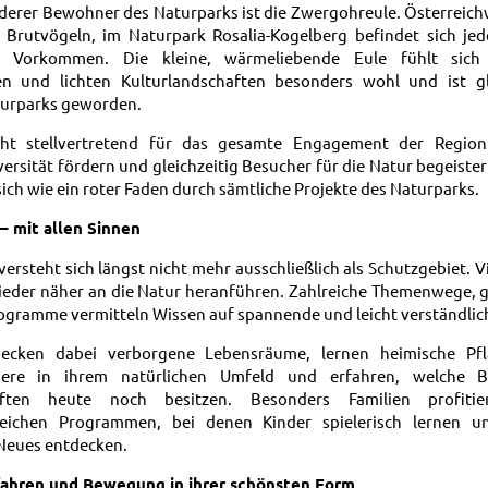
derer Bewohner des Naturparks ist die Zwergohreule. Österreichwe
 Brutvögeln, im Naturpark Rosalia-Kogelberg befindet sich jed
n Vorkommen. Die kleine, wärmeliebende Eule fühlt sich
en und lichten Kulturlandschaften besonders wohl und ist gl
turparks geworden.
eht stellvertretend für das gesamte Engagement der Regio
versität fördern und gleichzeitig Besucher für die Natur begeiste
ich wie ein roter Faden durch sämtliche Projekte des Naturparks.
– mit allen Sinnen
ersteht sich längst nicht mehr ausschließlich als Schutzgebiet.
eder näher an die Natur heranführen. Zahlreiche Themenwege, 
ogramme vermitteln Wissen auf spannende und leicht verständlic
ecken dabei verborgene Lebensräume, lernen heimische Pf
iere in ihrem natürlichen Umfeld und erfahren, welche B
haften heute noch besitzen. Besonders Familien profit
eichen Programmen, bei denen Kinder spielerisch lernen 
 Neues entdecken.
ahren und Bewegung in ihrer schönsten Form