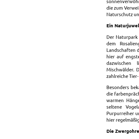
sonnenverwöhnt
die zum Verwei
Naturschutz un
Ein Naturjuwe
Der Naturpark 
dem Rosalien
Landschaften d
hier auf engs
dazwischen l
Mischwälder. 
zahlreiche Tier
Besonders beka
die farbenpräc
warmen Hängen
seltene Voge
Purpurreiher u
hier regelmäß
Die Zwergohre