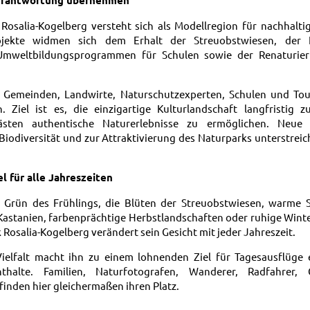
Rosalia-Kogelberg versteht sich als Modellregion für nachhalti
rojekte widmen sich dem Erhalt der Streuobstwiesen, der 
, Umweltbildungsprogrammen für Schulen sowie der Renaturier
n Gemeinden, Landwirte, Naturschutzexperten, Schulen und Tou
Ziel ist es, die einzigartige Kulturlandschaft langfristig 
Gästen authentische Naturerlebnisse zu ermöglichen. Neue I
Biodiversität und zur Attraktivierung des Naturparks unterstrei
el für alle Jahreszeiten
e Grün des Frühlings, die Blüten der Streuobstwiesen, warme
 Kastanien, farbenprächtige Herbstlandschaften oder ruhige Wi
 Rosalia-Kogelberg verändert sein Gesicht mit jeder Jahreszeit.
ielfalt macht ihn zu einem lohnenden Ziel für Tagesausflüge
thalte. Familien, Naturfotografen, Wanderer, Radfahrer,
inden hier gleichermaßen ihren Platz.