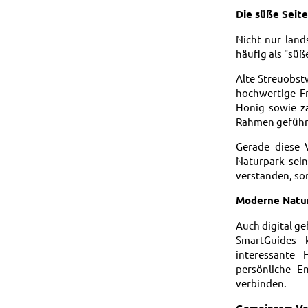
Die süße Seit
Nicht nur land
häufig als "süß
Alte Streuobst
hochwertige F
Honig sowie za
Rahmen geführ
Gerade diese 
Naturpark sein
verstanden, son
Moderne Natu
Auch digital g
SmartGuides 
interessante 
persönliche E
verbinden.
Gemeinsam Ve