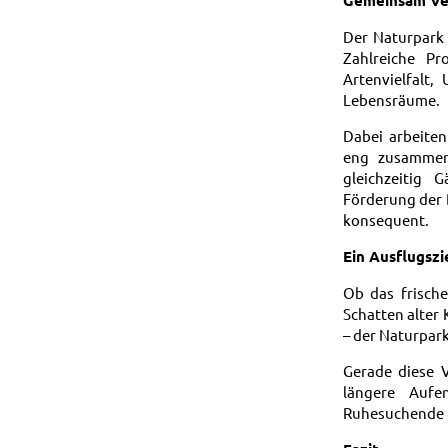
Der Naturpark 
Zahlreiche P
Artenvielfalt
Lebensräume.
Dabei arbeite
eng zusammen. 
gleichzeitig 
Förderung der 
konsequent.
Ein Ausflugszi
Ob das frisch
Schatten alter
– der Naturpark
Gerade diese V
längere Aufen
Ruhesuchende f