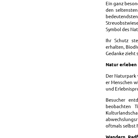
Ein ganz beson
den seltensten
bedeutendste
Streuobstwies
Symbol des Na
Ihr Schutz st
erhalten, Biodi
Gedanke zieht s
Natur erleben 
Der Naturpark v
er Menschen wi
und Erlebnispr
Besucher entd
beobachten T
Kulturlandsc
abwechslungsr
oftmals selbst
Wandern, Radf