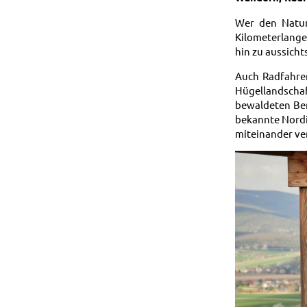
Wer den Natur
Kilometerlang
hin zu aussich
Auch Radfahrer
Hügellandscha
bewaldeten Ber
bekannte Nordi
miteinander ve