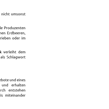
d nicht umsonst
ale Produzenten
men Erdbeeren,
trieben oder im
k verleiht dem
 als Schlagwort
ebote und eines
 und erhalten
urch entstehen
is miteinander