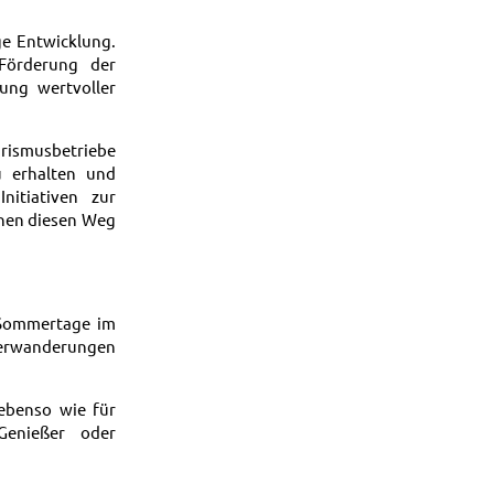
ge Entwicklung.
Förderung der
ung wertvoller
rismusbetriebe
zu erhalten und
nitiativen zur
chen diesen Weg
 Sommertage im
nterwanderungen
 ebenso wie für
 Genießer oder