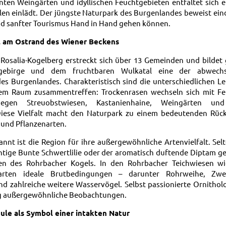
en Weingärten und idyllischen Feuchtgebieten entfaltet sich e
len einlädt. Der jüngste Naturpark des Burgenlandes beweist eind
d sanfter Tourismus Hand in Hand gehen können.
l am Ostrand des Wiener Beckens
Rosalia-Kogelberg erstreckt sich über 13 Gemeinden und bilde
gebirge und dem fruchtbaren Wulkatal eine der abwechsl
es Burgenlandes. Charakteristisch sind die unterschiedlichen L
tem Raum zusammentreffen: Trockenrasen wechseln sich mit Fe
iegen Streuobstwiesen, Kastanienhaine, Weingärten un
Diese Vielfalt macht den Naturpark zu einem bedeutenden Rück
- und Pflanzenarten.
nnt ist die Region für ihre außergewöhnliche Artenvielfalt. Sel
htige Bunte Schwertlilie oder der aromatisch duftende Diptam g
 des Rohrbacher Kogels. In den Rohrbacher Teichwiesen w
larten ideale Brutbedingungen – darunter Rohrweihe, Zwe
nd zahlreiche weitere Wasservögel. Selbst passionierte Ornitho
ig außergewöhnliche Beobachtungen.
ule als Symbol einer intakten Natur