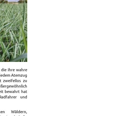
 die ihre wahre
it jedem Atemzug
t zweifellos zu
außergewöhnlich
eit bewahrt hat
Radfahrer und
gen Wäldern,