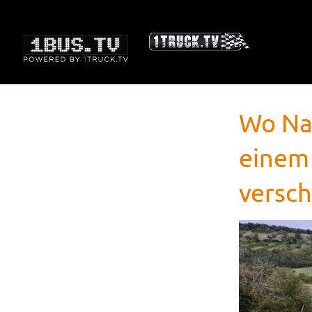
Wo Na
einem
versc