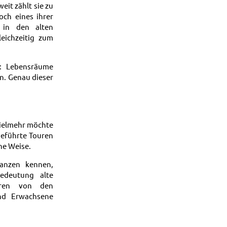
it zählt sie zu
och eines ihrer
 in den alten
eichzeitig zum
n: Lebensräume
rn. Genau dieser
 Vielmehr möchte
geführte Touren
he Weise.
lanzen kennen,
edeutung alte
ieren von den
und Erwachsene