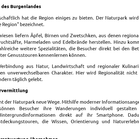
e des Burgenlandes
schaftlich hat die Region einiges zu bieten. Der Naturpark wir
e Region" bezeichnet.
wiesen liefern Äpfel, Birnen und Zwetschken, aus denen region
ruchtsäfte, Marmeladen und Edelbrände herstellen. Hinzu kom
hlreiche weitere Spezialitäten, die Besucher direkt bei den Be
ter Genusstouren kennenlernen können.
Verbindung aus Natur, Landwirtschaft und regionaler Kulinari
en unverwechselbaren Charakter. Hier wird Regionalität nicht
dern täglich gelebt.
rvermittlung
eht der Naturpark neue Wege. Mithilfe moderner Informationsang
können Besucher ihre Wanderungen individuell gestalten
Hintergrundinformationen direkt auf ihr Smartphone. Dad
ntdeckungstouren, die Wissen, Orientierung und Naturerlebn
rantwortung übernehmen