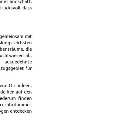
ine Landschaft,
rucksvoll, dass
t gemeinsam mit
ungsreichsten
ebensräume, die
uchtwiesen ab,
d ausgedehnte
zugsgebiet für
tene Orchideen,
edeihen auf den
iederum finden
rgrohrdommel,
logen entdecken