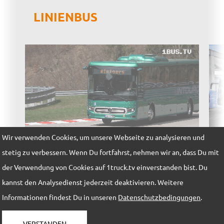
LINIENBUS
Wir verwenden Cookies, um unsere Webseite zu analysieren und
stetig zu verbessern. Wenn Du fortfahrst, nehmen wir an, dass Du mit
Elektrisch übers Land mit dem eIntouro
Ach
der Verwendung von Cookies auf 1truck.tv einverstanden bist. Du
kannst den Analysedienst jederzeit deaktivieren. Weitere
Informationen findest Du in unseren
Datenschutzbedingungen
.
IMPRESSUM
DATENSCHUTZ
VERSTANDEN