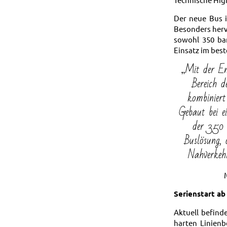
Der neue Bus i
Besonders hervo
sowohl 350 bar
Einsatz im best
„Mit der E
Bereich d
kombiniert
Gebaut bei e
der 350 
Buslösung, 
Nahverkehr
Serienstart ab
Aktuell befind
harten Linienb