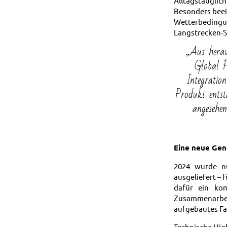
Alltagstauglic
Besonders beei
Wetterbedingun
Langstrecken-S
„Aus herau
Global P
Integratio
Produkt entst
angesehen
Eine neue Gene
2024 wurde nu
ausgeliefert – 
dafür ein kom
Zusammenarbeit
aufgebautes Fah
Technische Hig