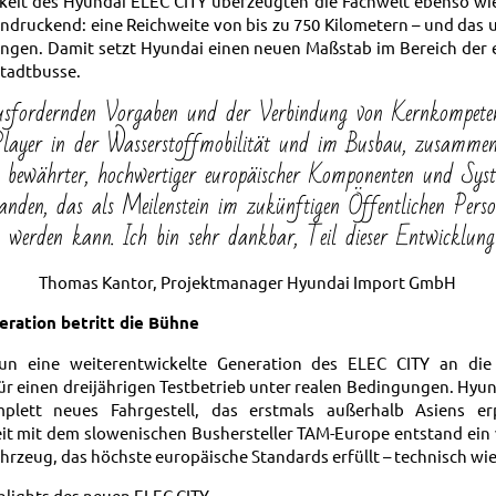
hkeit des Hyundai ELEC CITY überzeugten die Fachwelt ebenso wie
ndruckend: eine Reichweite von bis zu 750 Kilometern – und das
gen. Damit setzt Hyundai einen neuen Maßstab im Bereich der 
tadtbusse.
sfordernden Vorgaben und der Verbindung von Kernkompeten
layer in der Wasserstoffmobilität und im Busbau, zusamme
n bewährter, hochwertiger europäischer Komponenten und Syst
anden, das als Meilenstein im zukünftigen Öffentlichen Pers
 werden kann. Ich bin sehr dankbar, Teil dieser Entwicklung
Thomas Kantor, Projektmanager Hyundai Import GmbH
ration betritt die Bühne
n eine weiterentwickelte Generation des ELEC CITY an die
für einen dreijährigen Testbetrieb unter realen Bedingungen. Hyu
plett neues Fahrgestell, das erstmals außerhalb Asiens er
 mit dem slowenischen Bushersteller TAM-Europe entstand ein 
rzeug, das höchste europäische Standards erfüllt – technisch wie
hlights des neuen ELEC CITY