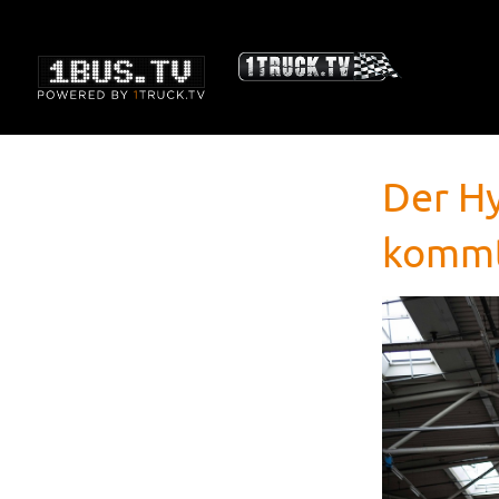
Der H
kommt