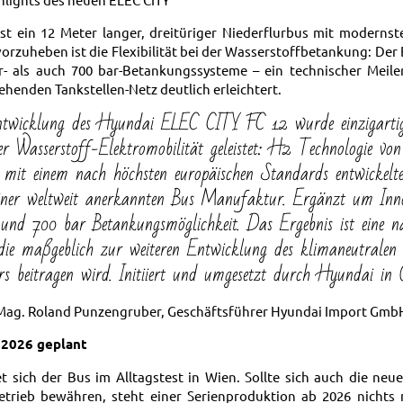
st ein 12 Meter langer, dreitüriger Niederflurbus mit modernst
rzuheben ist die Flexibilität bei der Wasserstoffbetankung: Der
- als auch 700 bar-Betankungssysteme – ein technischer Meile
ehenden Tankstellen-Netz deutlich erleichtert.
ntwicklung des Hyundai ELEC CITY FC 12 wurde einzigartig
er Wasserstoff-Elektromobilität geleistet: H2 Technologie v
 mit einem nach höchsten europäischen Standards entwickel
iner weltweit anerkannten Bus Manufaktur. Ergänzt um Inn
und 700 bar Betankungsmöglichkeit. Das Ergebnis ist eine na
die maßgeblich zur weiteren Entwicklung des klimaneutralen 
s beitragen wird. Initiiert und umgesetzt durch Hyundai in Ö
Mag. Roland Punzengruber, Geschäftsführer Hyundai Import Gmb
 2026 geplant
et sich der Bus im Alltagstest in Wien. Sollte sich auch die neu
etrieb bewähren, steht einer Serienproduktion ab 2026 nicht