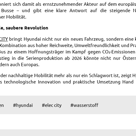
oniert sich damit als ernstzunehmender Akteur auf dem europäi
e Busse – und gibt eine klare Antwort auf die steigende 
er Mobilität.
lle, saubere Revolution
CITY
bringt Hyundai nicht nur ein neues Fahrzeug, sondern eine k
e Kombination aus hoher Reichweite, Umweltfreundlichkeit und Pra
Bus zu einem Hoffnungsträger im Kampf gegen CO₂-Emissionen 
tieg in die Serienproduktion ab 2026 könnte nicht nur Österr
dern auch Europas.
in der nachhaltige Mobilität mehr als nur ein Schlagwort ist, zeigt
ss technologische Innovation und praktische Umsetzung Hand
en
#hyundai
#elec city
#wasserstoff