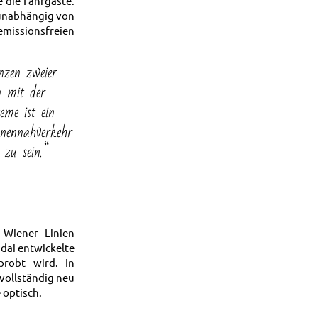
 die Fahrgäste.
 unabhängig von
emissionsfreien
zen zweier
n mit der
eme ist ein
onennahverkehr
 zu sein.“
 Wiener Linien
ndai entwickelte
probt wird. In
vollständig neu
 optisch.