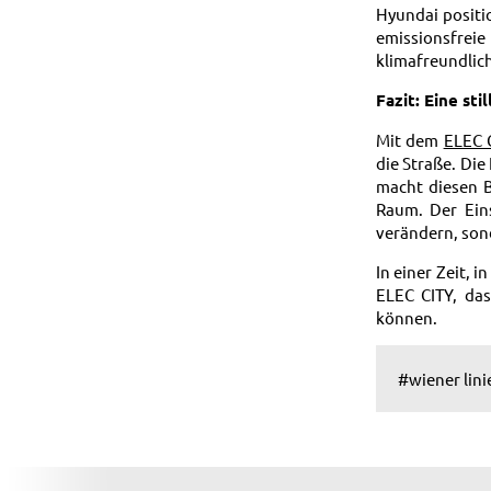
Hyundai positi
emissionsfrei
klimafreundlich
Fazit: Eine sti
Mit dem
ELEC 
die Straße. Di
macht diesen 
Raum. Der Eins
verändern, son
In einer Zeit, 
ELEC CITY, da
können.
#wiener lini