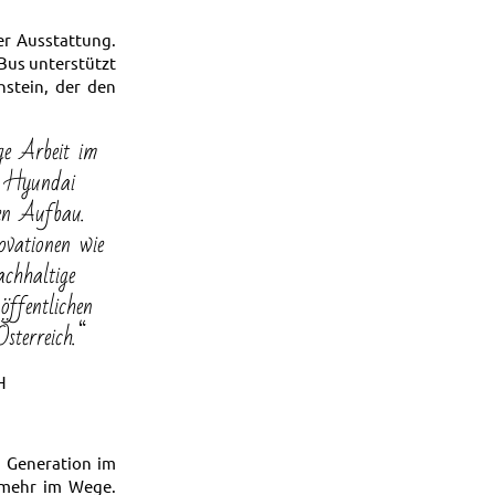
er Ausstattung.
 Bus unterstützt
nstein, der den
e Arbeit im
on Hyundai
ten Aufbau.
ovationen wie
chhaltige
öffentlichen
sterreich.“
H
e Generation im
s mehr im Wege.